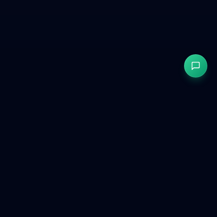
GetCookies
Zgoda na pliki cookie zgodna z RODO i CCPA dla
nowoczesnych stron internetowych.
Produkt