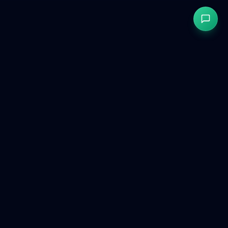
GetCookies
Consentement aux cookies conforme au RGPD et CCPA pour
les sites web modernes.
Produit
Outils gratuits
Comparer
Tableau de bord