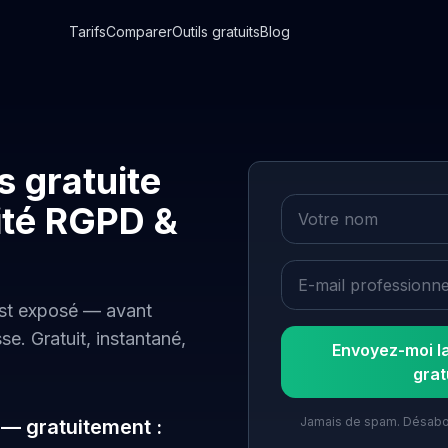
Tarifs
Comparer
Outils gratuits
Blog
ls gratuite
Votre nom
ité RGPD &
E-mail professionnel
est exposé — avant
se. Gratuit, instantané,
Envoyez-moi la
grat
Jamais de spam. Désabo
— gratuitement :