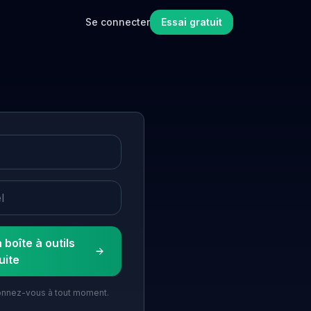
Se connecter
Essai gratuit
 boîte à outils
uite
nnez-vous à tout moment.