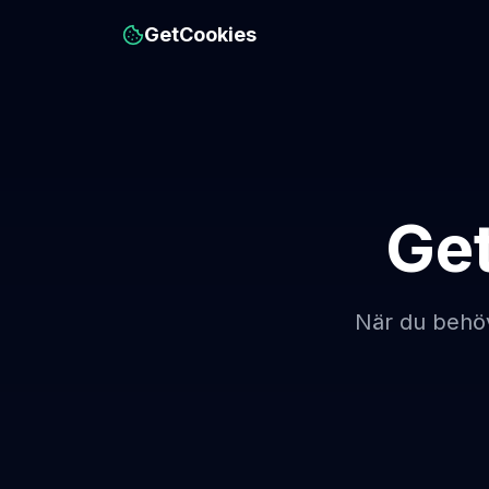
GetCookies
Ge
När du behö