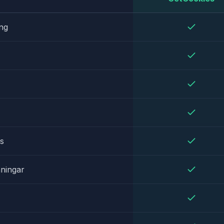
ng
s
ningar