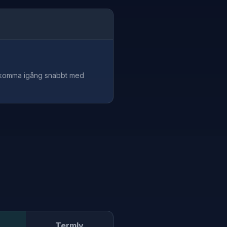
tt komma igång snabbt med
Termly