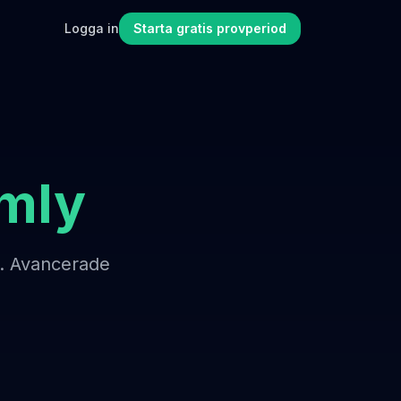
Logga in
Starta gratis provperiod
mly
. Avancerade