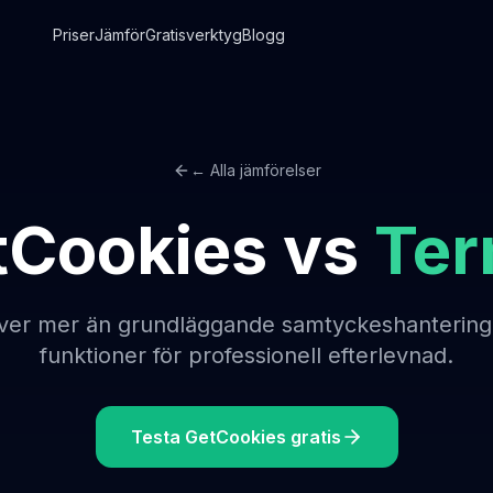
Priser
Jämför
Gratisverktyg
Blogg
← Alla jämförelser
tCookies vs
Ter
ver mer än grundläggande samtyckeshantering
funktioner för professionell efterlevnad.
Testa GetCookies gratis