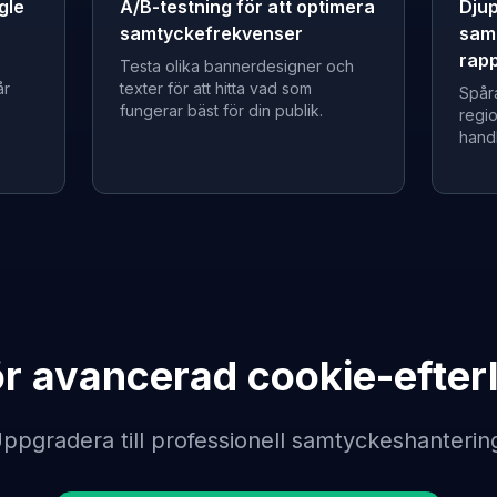
gle
A/B-testning för att optimera
Dju
samtyckefrekvenser
sam
rapp
Testa olika bannerdesigner och
år
texter för att hitta vad som
Spår
fungerar bäst för din publik.
regio
handl
ör avancerad cookie-efter
ppgradera till professionell samtyckeshanterin