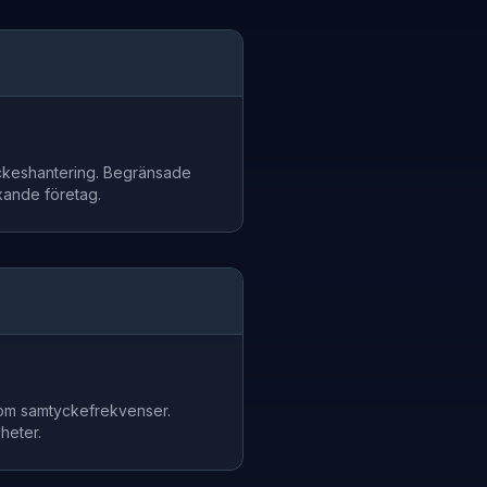
ckeshantering. Begränsade
xande företag.
om samtyckefrekvenser.
heter.