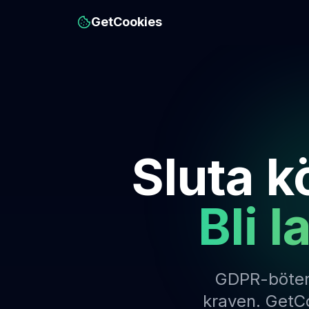
GetCookies
Sluta k
Bli l
GDPR-böter 
kraven. GetCo