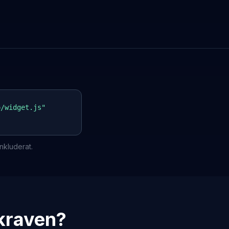
o/widget.js"
nkluderat.
 kraven?