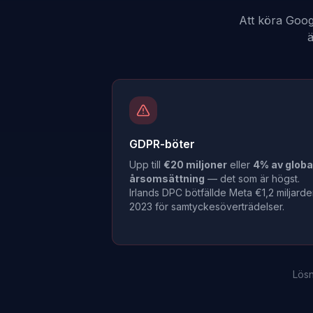
Att köra Goog
ä
GDPR-böter
Upp till
€20 miljoner
eller
4% av globa
årsomsättning
— det som är högst.
Irlands DPC bötfällde Meta €1,2 miljarde
2023 för samtyckesöverträdelser.
Lösn