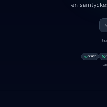
en samtyckes
Ange
Ing
GDPR
C
IAB