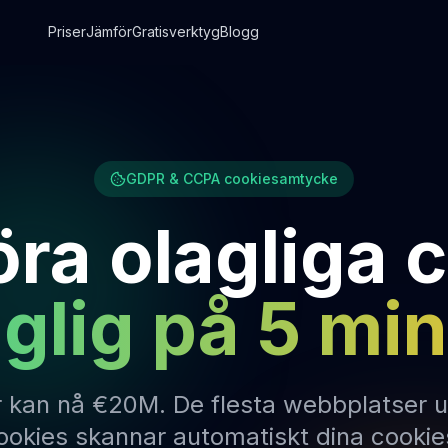
Priser
Jämför
Gratisverktyg
Blogg
GDPR & CCPA cookiesamtycke
öra olagliga 
aglig på 5 mi
kan nå €20M. De flesta webbplatser up
okies skannar automatiskt dina cookies