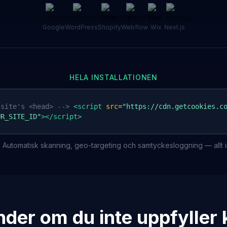
Google
WordPress
Shopify
Webflow
Wix
Next.js
HELA INSTALLATIONEN
 site's <head> -->
<script
src
=
"https://cdn.getcookies.c
UR_SITE_ID"
></script>
lt. Automatisk skanning, geo-targeting och samtyckesloggning — allt i
der om du inte uppfyller