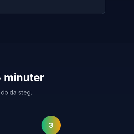
5 minuter
 dolda steg.
3