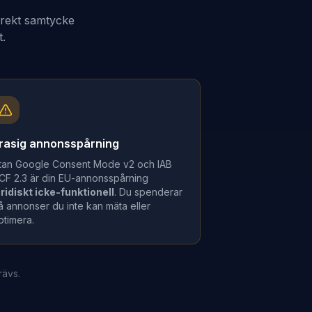
rrekt samtycke
t.
rasig annonsspårning
tan Google Consent Mode v2 och IAB
CF 2.3 är din EU-annonsspårning
uridiskt icke-funktionell
. Du spenderar
å annonser du inte kan mäta eller
ptimera.
rävs.