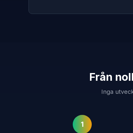
Från nol
Inga utveck
1