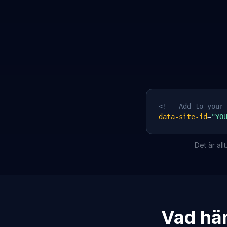
<!-- Add to your
data-site-id
=
"YO
Det är al
Vad hän