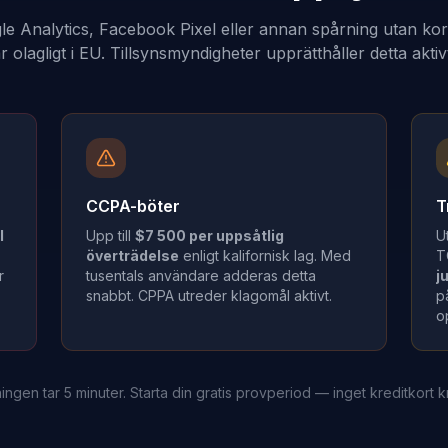
le Analytics, Facebook Pixel eller annan spårning utan ko
r olagligt i EU. Tillsynsmyndigheter upprätthåller detta aktiv
CCPA-böter
T
l
Upp till
$7 500 per uppsåtlig
U
överträdelse
enligt kalifornisk lag. Med
T
r
tusentals användare adderas detta
j
snabbt. CPPA utreder klagomål aktivt.
p
o
ingen tar 5 minuter. Starta din gratis provperiod — inget kreditkort k