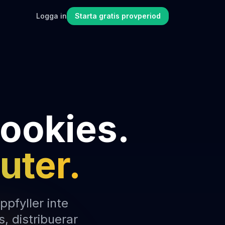
Logga in
Starta gratis provperiod
cookies.
nuter.
pfyller inte
, distribuerar