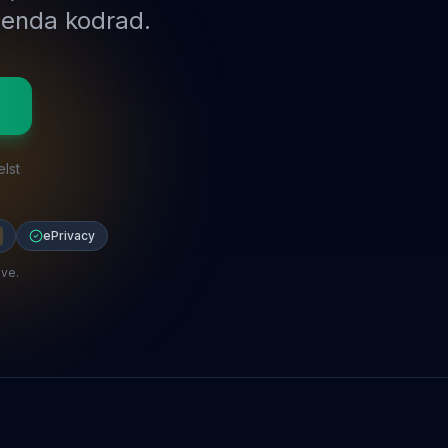
 enda kodrad.
elst
ePrivacy
ove.