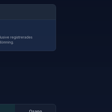
klusive registrerades
edömning.
Osano