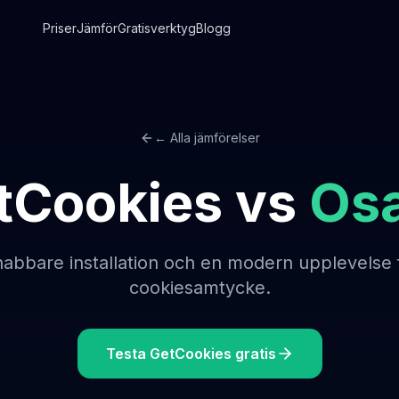
Priser
Jämför
Gratisverktyg
Blogg
← Alla jämförelser
tCookies vs
Os
snabbare installation och en modern upplevelse 
cookiesamtycke.
Testa GetCookies gratis