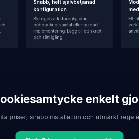
Snabb, helt självbetjänad
Mod
konfiguration
med 
e
Bli regelverksförenlig utan
Ett i
och
onboarding-samtal eller guidad
verkl
.
implementering. Lägg till ett skript
anvä
och sätt igång.
ookiesamtycke enkelt gjo
ta priser, snabb installation och utmärkt regele