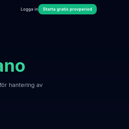
Logga in
Starta gratis provperiod
ano
för hantering av