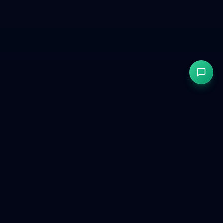
GetCookies
GDPR- & CCPA-kompatibelt cookiesamtycke för moderna
webbplatser.
Produkt