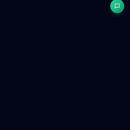
GetCookies
Consentimento de cookies conforme com o RGPD e CCPA
para sites modernos.
Produto
Ferramentas grátis
Comparar
Painel