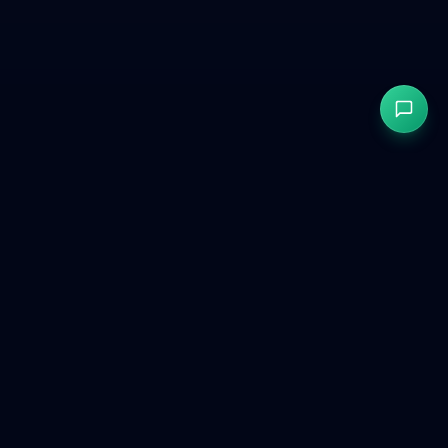
GetCookies
현대적인 웹사이트를 위한 GDPR & CCPA 준수 쿠키 동의.
제품
무료 도구
비교