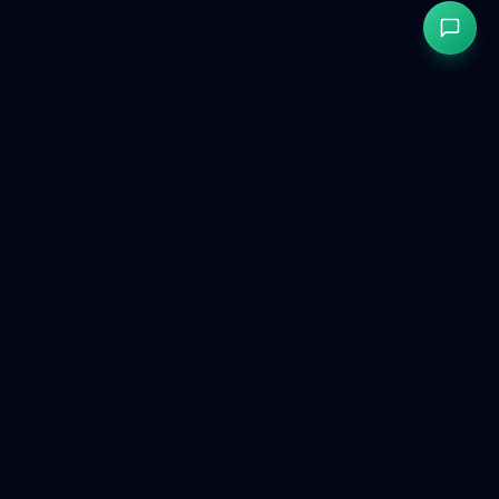
GetCookies
Zgoda na pliki cookie zgodna z RODO i CCPA dla
nowoczesnych stron internetowych.
Produkt
Darmowe narzędzia
Porównaj
Panel