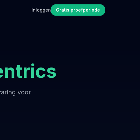
Inloggen
Gratis proefperiode
ntrics
aring voor