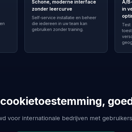
Schone, moderne interface
A/B
zonder leercurve
in v
opti
Self-service installatie en beheer
een
die iedereen in uw team kan
Test
gebruiken zonder training.
toes
vers
geog
 cookietoestemming, goe
 voor internationale bedrijven met gebruikers