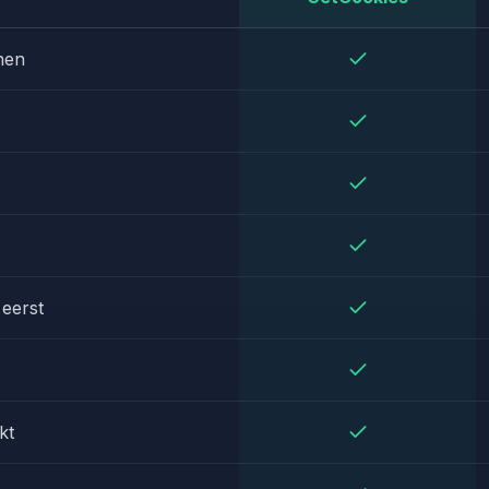
nen
 eerst
kt