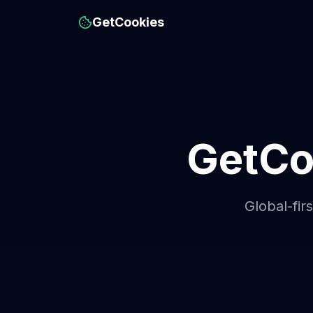
GetCookies
GetCo
Global-fi