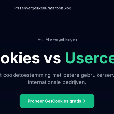
Prijzen
Vergelijken
Gratis tools
Blog
← Alle vergelijkingen
okies vs
Userce
rst cookietoestemming met betere gebruikerserv
internationale bedrijven.
Probeer GetCookies gratis