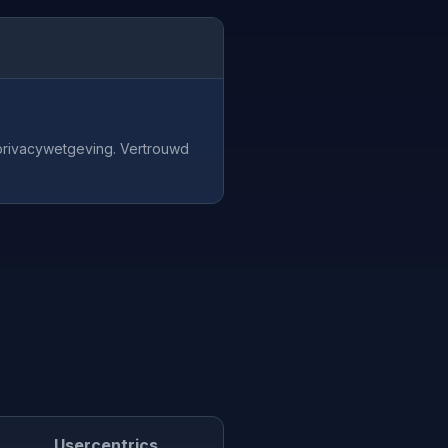
 privacywetgeving. Vertrouwd
Usercentrics