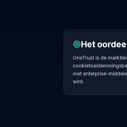
Het oordee
OneTrust is de marktle
cookietoestemmingsbehe
met enterprise-middel
wint.