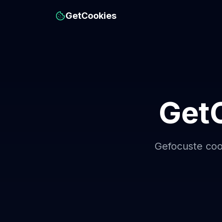
GetCookies
Get
Gefocuste coo