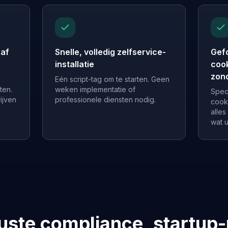
naf
Snelle, volledig zelfservice-
Gef
installatie
coo
zond
Eén script-tag om te starten. Geen
ten.
weken implementatie of
Spec
ijven
professionele diensten nodig.
cook
alles
wat u
ste compliance, startup-