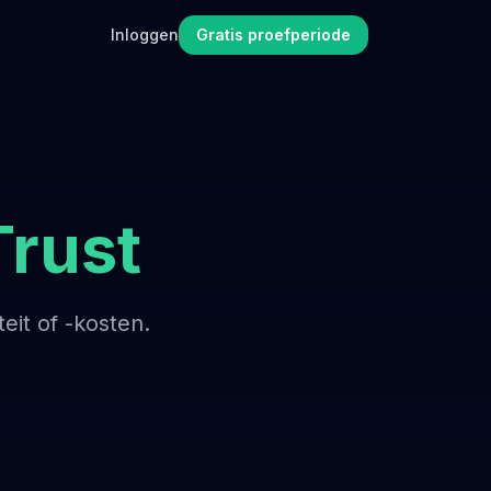
Inloggen
Gratis proefperiode
rust
it of -kosten.