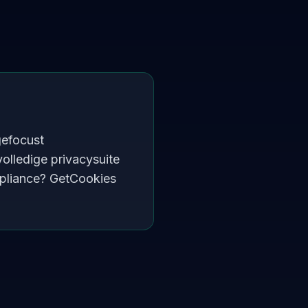
gefocust
olledige privacysuite
mpliance? GetCookies