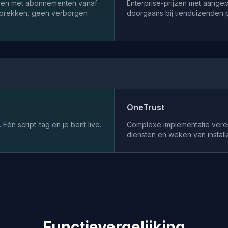
jzen met abonnementen vanaf
Enterprise-prijzen met aangep
prekken, geen verborgen
doorgaans bij tienduizenden p
OneTrust
. Eén script-tag en je bent live.
Complexe implementatie verei
diensten en weken van installa
Functievergelijking