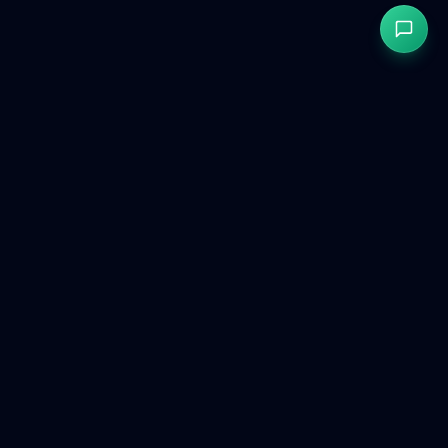
GetCookies
AVG- & CCPA-conforme cookietoestemming voor moderne
websites.
Product
Gratis tools
Vergelijken
Dashboard