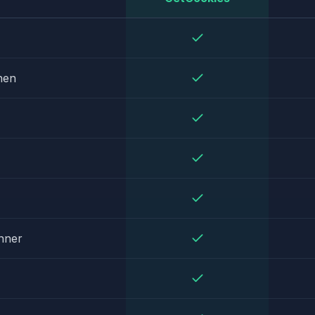
nen
nner