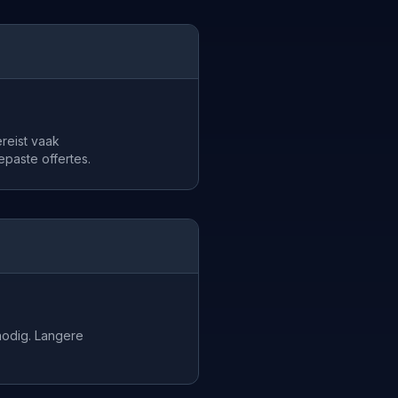
ereist vaak
aste offertes.
nodig. Langere