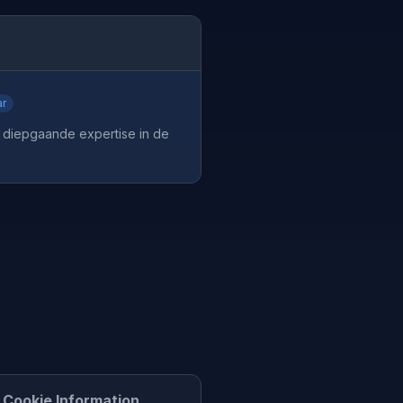
ar
 diepgaande expertise in de
Cookie Information