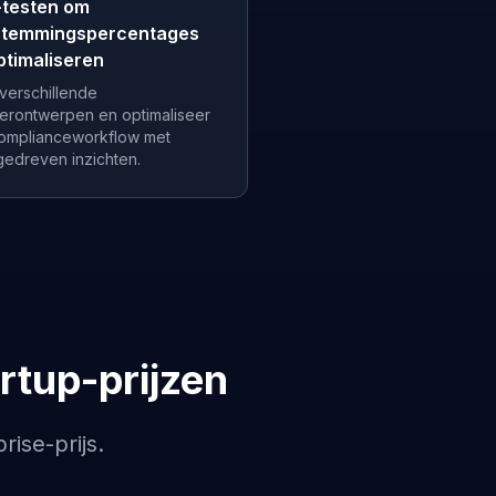
-testen om
stemmingspercentages
ptimaliseren
 verschillende
erontwerpen en optimaliseer
omplianceworkflow met
gedreven inzichten.
rtup-prijzen
ise-prijs.