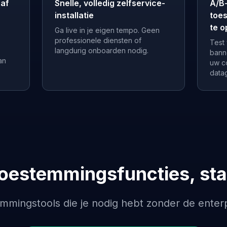
naf
Snelle, volledig zelfservice-
A/B
installatie
toe
te o
Ga live in je eigen tempo. Geen
professionele diensten of
Test
langdurig onboarden nodig.
bann
an
uw c
data
toestemmingsfuncties, sta
mmingstools die je nodig hebt zonder de enterpr