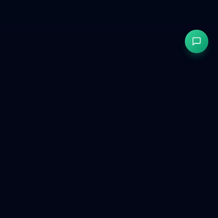
GetCookies
현대적인 웹사이트를 위한 GDPR & CCPA 준수 쿠키 동의.
제품
무료 도구
비교