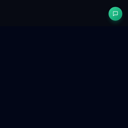
GetCookies
DSGVO- & CCPA-konforme Cookie-Einwilligung für moderne
Websites.
Produkt
Kostenlose Tools
Vergleichen
Dashboard