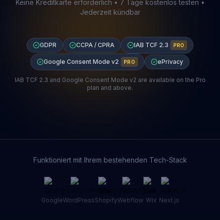
Keine Kreditkarte erforderlich • 7 Tage kostenlos testen •
Jederzeit kündbar
GDPR
CCPA / CPRA
IAB TCF 2.3
PRO
Google Consent Mode v2
ePrivacy
PRO
IAB TCF 2.3 and Google Consent Mode v2 are available on the Pro
plan and above.
Funktioniert mit Ihrem bestehenden Tech-Stack
Google
WordPress
Shopify
Webflow
Wix
Next.js