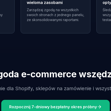
wieloma zasobami
opt
Zarządzaj zgodą na wszystkich
Śled
ny
swoich stronach z jednego panelu,
wszy
ze skonsolidowanymi raportami.
testa
goda e-commerce wszędz
ie dla Shopify, sklepów na zamówienie i wszys
Rozpocznij 7-dniowy bezpłatny okres próbny