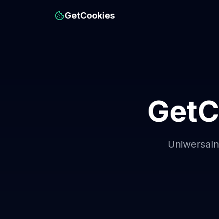
GetCookies
GetC
Uniwersaln