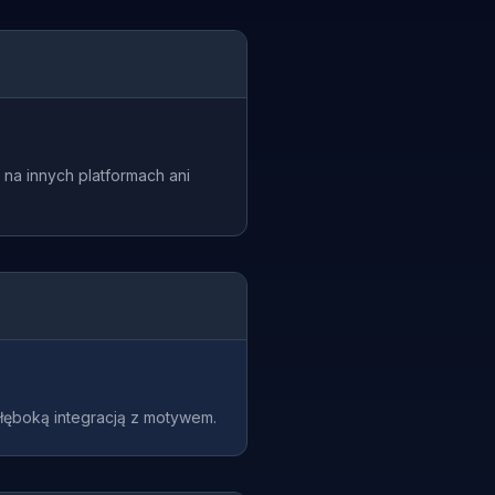
 na innych platformach ani
głęboką integracją z motywem.