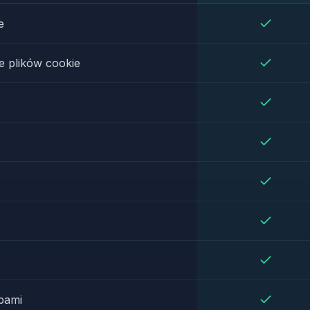
e
 plików cookie
pami