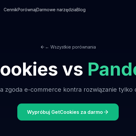
Cennik
Porównaj
Darmowe narzędzia
Blog
← Wszystkie porównania
ookies vs
Pand
a zgoda e-commerce kontra rozwiązanie tylko d
Wypróbuj GetCookies za darmo