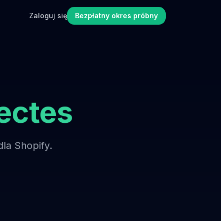
Zaloguj się
Bezpłatny okres próbny
ectes
la Shopify.