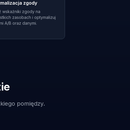
ymalizacja zgody
ź wskaźniki zgody na
stkich zasobach i optymalizuj
mi A/B oraz danymi.
ie
tkiego pomiędzy.