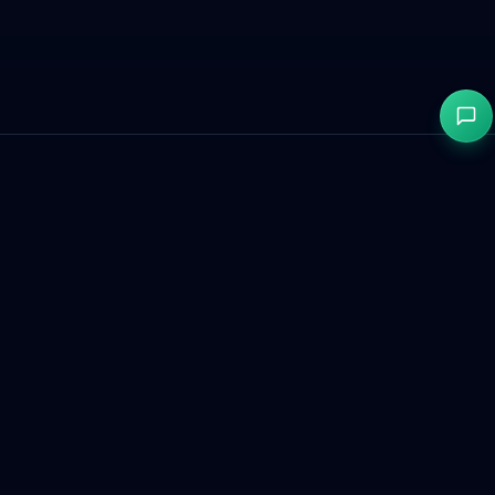
GetCookies
GDPR- og CCPA-kompatibelt informasjonskapselsamtykke for
moderne nettsteder.
Produkt
Gratisverktøy
Sammenlign
Dashbord