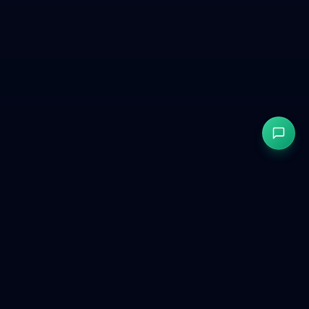
GetCookies
Consenso cookie conforme a GDPR e CCPA per siti web
moderni.