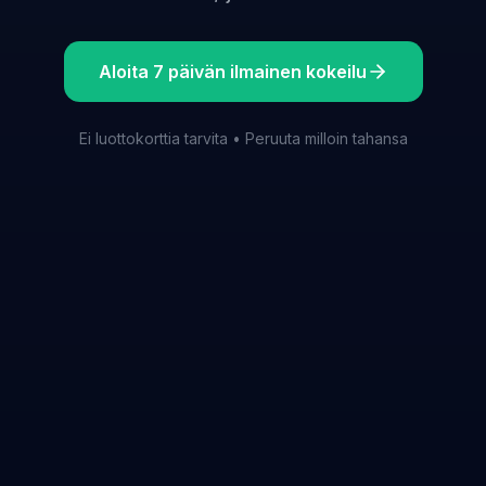
Aloita 7 päivän ilmainen kokeilu
Ei luottokorttia tarvita • Peruuta milloin tahansa