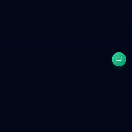
GetCookies
GDPR- ja CCPA-yhteensopiva evästehyväksyntä moderneille
verkkosivustoille.