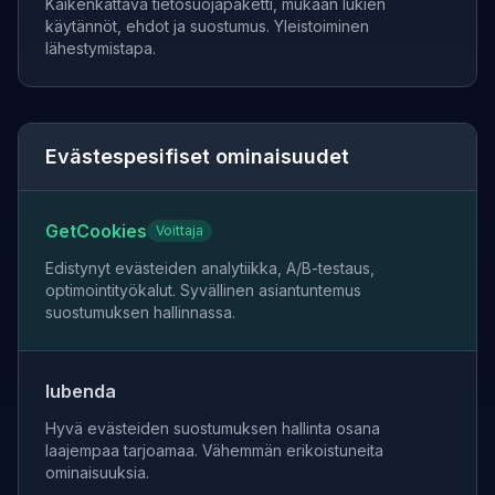
Kaikenkattava tietosuojapaketti, mukaan lukien
käytännöt, ehdot ja suostumus. Yleistoiminen
lähestymistapa.
Evästespesifiset ominaisuudet
GetCookies
Voittaja
Edistynyt evästeiden analytiikka, A/B-testaus,
optimointityökalut. Syvällinen asiantuntemus
suostumuksen hallinnassa.
Iubenda
Hyvä evästeiden suostumuksen hallinta osana
laajempaa tarjoamaa. Vähemmän erikoistuneita
ominaisuuksia.