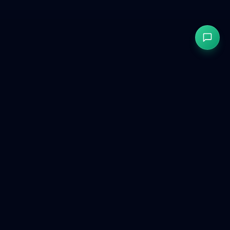
GetCookies
Consentimiento de cookies conforme al RGPD y CCPA para
sitios web modernos.
Producto
Herramientas gratuitas
Comparar