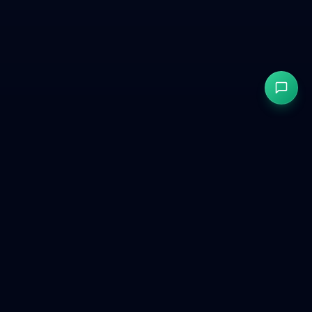
GetCookies
モダンなウェブサイトのためのGDPR・CCPA準拠Cookie同意。
製品
無料ツール